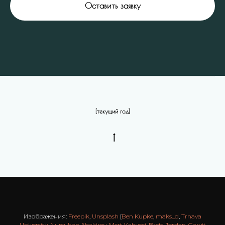
Оставить заявку
[текущий год]
Изображения:
Freepik
,
Unsplash
[
Ben Kupke
,
maks_d
,
Trnava
University
,
Nursultan Abakirov
,
Mert Kahveci
,
Brett Jordan
,
Garvit